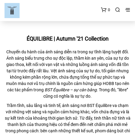
0
ÉQUILIBRE | Autumn '21 Collection
Chuyến du hành của ánh sáng diễn ra trong sự tĩnh lặng tuyệt đối.
Ánh sáng biểu trưng cho sự độc lập, thầm kín an yên, của sự tự do
giao thoa, kết nối với vạn vật và những luồng ánh sáng vốn đã tồn
tại từ trước đấy rất lâu. Vệt ánh sáng của sự tự do, tối giản nhưng
không kém phần rộng lớn, chứa đựng tổng thể sự phức tạp và
muôn màu nơi vũ trụ chính là nguồn cảm hứng giúp HOBB tạo nên
các tác phẩm trong
BST Équilibre – sự cân bằng
. Trong đó, “libre”
cũng có nghĩa là sự tự do.
Trầm tĩnh, sâu lắng và tinh tế, ánh sáng nơi BST Équilibre va chạm
với những vệt sáng và nguồn cảm hứng khác, vốn chứa đựng và là
sự kết tinh của khoảng thời gian lịch sử. Từ đấy, tinh thần nữ tính và
thanh lịch của thương hiệu có thể đem đến nét chấm phá mới mẻ
trong phong cách: bên cạnh những thiết kế suit, phom dáng bút chì