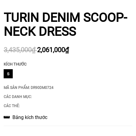
TURIN DENIM SCOOP-
NECK DRESS
3,435,000₫
2,061,000₫
KÍCH THƯỚC
S
MÃ SẢN PHẨM:
DR90DM0724
CÁC DANH MỤC:
CÁC THẺ:
Bảng kích thước