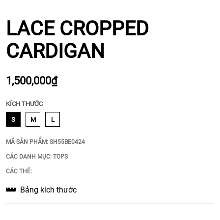
LACE CROPPED
CARDIGAN
1,500,000₫
KÍCH THƯỚC
S
M
L
MÃ SẢN PHẨM:
SH55BE0424
CÁC DANH MỤC:
TOPS
CÁC THẺ:
Bảng kích thước