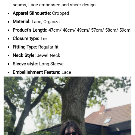
seams, Lace embossed and sheer design
Apparel Silhouette:
Cropped
Material:
Lace, Organza
Product's Length:
47cm/ 48cm/ 49cm/ 57cm/ 58cm/ 59cm
Closure type:
Tie
Fitting Type:
Regular fit
Neck Style:
Jewel Neck
Sleeve style:
Long Sleeve
Embellishment Feature:
Lace