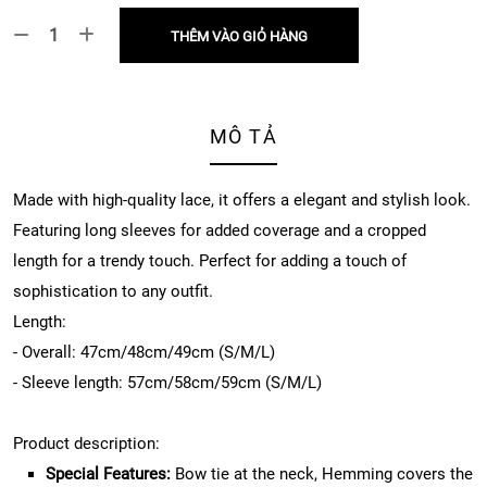
THÊM VÀO GIỎ HÀNG
MÔ TẢ
Made with high-quality lace, it offers a elegant and stylish look.
Featuring long sleeves for added coverage and a cropped
length for a trendy touch. Perfect for adding a touch of
sophistication to any outfit.
Length:
- Overall: 47cm/48cm/49cm (S/M/L)
- Sleeve length: 57cm/58cm/59cm (S/M/L)
Product description:
Special Features:
Bow tie at the neck, Hemming covers the