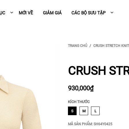
MỤC
MỚI VỀ
GIẢM GIÁ
CÁC BỘ SƯU TẬP
TRANG CHỦ
CRUSH STRETCH KNIT
CRUSH STR
930,000₫
KÍCH THƯỚC
S
M
L
MÃ SẢN PHẨM:
SH64Y0425