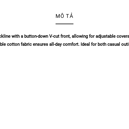
MÔ TẢ
eckline with a button-down V-cut front, allowing for adjustable cover
hable cotton fabric ensures all-day comfort. Ideal for both casual o