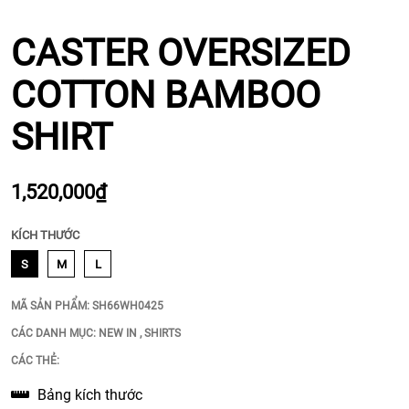
CASTER OVERSIZED
COTTON BAMBOO
SHIRT
1,520,000₫
KÍCH THƯỚC
S
M
L
MÃ SẢN PHẨM:
SH66WH0425
CÁC DANH MỤC:
NEW IN
,
SHIRTS
CÁC THẺ:
Bảng kích thước