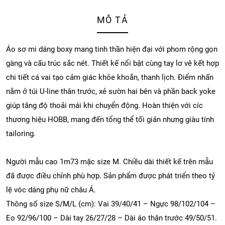
MÔ TẢ
Áo sơ mi dáng boxy mang tinh thần hiện đại với phom rộng gọn
gàng và cấu trúc sắc nét. Thiết kế nổi bật cùng tay lơ vê kết hợp
chi tiết cá vai tạo cảm giác khỏe khoắn, thanh lịch. Điểm nhấn
nằm ở túi U-line thân trước, xẻ sườn hai bên và phần back yoke
giúp tăng độ thoải mái khi chuyển động. Hoàn thiện với cíc
thương hiệu HOBB, mang đến tổng thể tối giản nhưng giàu tính
tailoring.
Người mẫu cao 1m73 mặc size M. Chiều dài thiết kế trên mẫu
đã được điều chỉnh phù hợp. Sản phẩm được phát triển theo tỷ
lệ vóc dáng phụ nữ châu Á.
Thông số size S/M/L (cm): Vai 39/40/41 – Ngực 98/102/104 –
Eo 92/96/100 – Dài tay 26/27/28 – Dài áo thân trước 49/50/51.