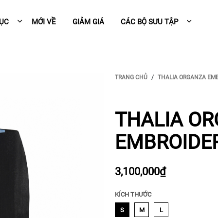
MỤC
MỚI VỀ
GIẢM GIÁ
CÁC BỘ SƯU TẬP
TRANG CHỦ
THALIA ORGANZA EMB
THALIA O
EMBROIDER
3,100,000₫
KÍCH THƯỚC
S
M
L