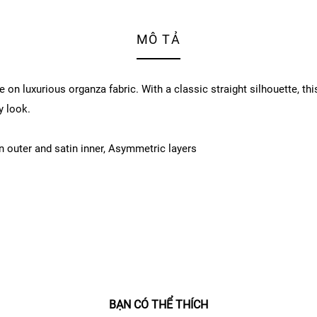
MÔ TẢ
que on luxurious organza fabric. With a classic straight silhouette, th
y look.
n outer and satin inner, Asymmetric layers
BẠN CÓ THỂ THÍCH