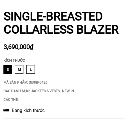
SINGLE-BREASTED
COLLARLESS BLAZER
3,690,000₫
KÍCH THƯỚC
S
M
L
MÃ SẢN PHẨM:
SU98P0426
CÁC DANH MỤC:
JACKETS & VESTS
,
NEW IN
CÁC THẺ:
Bảng kích thước