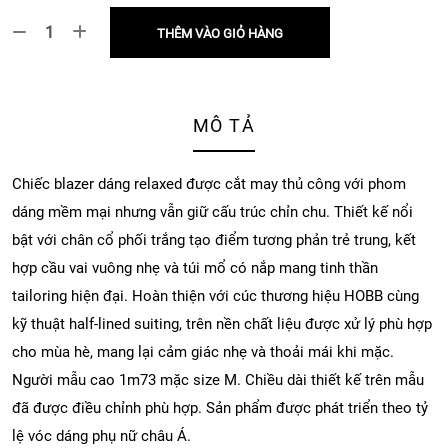
THÊM VÀO GIỎ HÀNG
MÔ TẢ
Chiếc blazer dáng relaxed được cắt may thủ công với phom
dáng mềm mại nhưng vẫn giữ cấu trúc chỉn chu. Thiết kế nổi
bật với chân cổ phối trắng tạo điểm tương phản trẻ trung, kết
hợp cầu vai vuông nhẹ và túi mổ có nắp mang tinh thần
tailoring hiện đại. Hoàn thiện với cúc thương hiệu HOBB cùng
kỹ thuật half-lined suiting, trên nền chất liệu được xử lý phù hợp
cho mùa hè, mang lại cảm giác nhẹ và thoải mái khi mặc.
Người mẫu cao 1m73 mặc size M. Chiều dài thiết kế trên mẫu
đã được điều chỉnh phù hợp. Sản phẩm được phát triển theo tỷ
lệ vóc dáng phụ nữ châu Á.