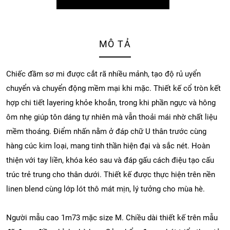
MÔ TẢ
Chiếc đầm sơ mi được cắt rã nhiều mảnh, tạo độ rủ uyển
chuyển và chuyển động mềm mại khi mặc. Thiết kế cổ tròn kết
hợp chi tiết layering khỏe khoắn, trong khi phần ngực và hông
ôm nhẹ giúp tôn dáng tự nhiên mà vẫn thoải mái nhờ chất liệu
mềm thoáng. Điểm nhấn nằm ở đáp chữ U thân trước cùng
hàng cúc kim loại, mang tinh thần hiện đại và sắc nét. Hoàn
thiện với tay liền, khóa kéo sau và đáp gấu cách điệu tạo cấu
trúc trẻ trung cho thân dưới. Thiết kế được thực hiện trên nền
linen blend cùng lớp lót thô mát mịn, lý tưởng cho mùa hè.
Người mẫu cao 1m73 mặc size M. Chiều dài thiết kế trên mẫu