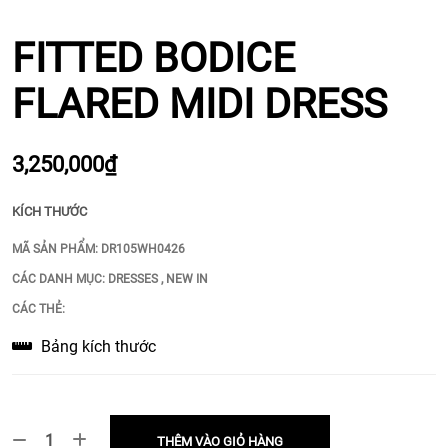
FITTED BODICE
FLARED MIDI DRESS
3,250,000₫
KÍCH THƯỚC
MÃ SẢN PHẨM:
DR105WH0426
CÁC DANH MỤC:
DRESSES
,
NEW IN
CÁC THẺ:
Bảng kích thước
THÊM VÀO GIỎ HÀNG