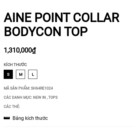
AINE POINT COLLAR
BODYCON TOP
1,310,000₫
KÍCH THƯỚC
S
M
L
MÃ SẢN PHẨM:
SH64RE1024
CÁC DANH MỤC:
NEW IN
,
TOPS
CÁC THẺ:
Bảng kích thước