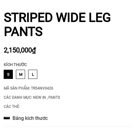
STRIPED WIDE LEG
PANTS
2,150,000₫
KÍCH THƯỚC
S
M
L
MÃ SẢN PHẨM:
TR54NV0426
CÁC DANH MỤC:
NEW IN
,
PANTS
CÁC THẺ:
Bảng kích thước