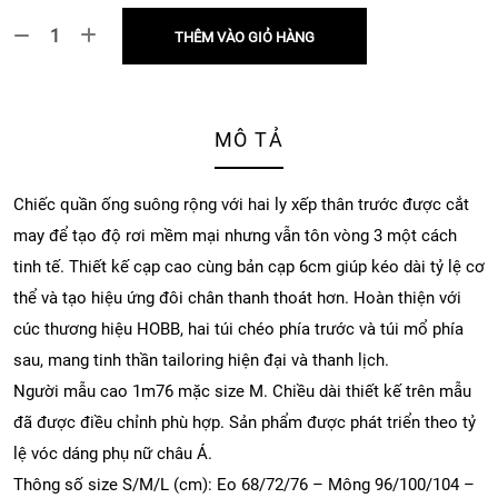
THÊM VÀO GIỎ HÀNG
MÔ TẢ
Chiếc quần ống suông rộng với hai ly xếp thân trước được cắt
may để tạo độ rơi mềm mại nhưng vẫn tôn vòng 3 một cách
tinh tế. Thiết kế cạp cao cùng bản cạp 6cm giúp kéo dài tỷ lệ cơ
thể và tạo hiệu ứng đôi chân thanh thoát hơn. Hoàn thiện với
cúc thương hiệu HOBB, hai túi chéo phía trước và túi mổ phía
sau, mang tinh thần tailoring hiện đại và thanh lịch.
Người mẫu cao 1m76 mặc size M. Chiều dài thiết kế trên mẫu
đã được điều chỉnh phù hợp. Sản phẩm được phát triển theo tỷ
lệ vóc dáng phụ nữ châu Á.
Thông số size S/M/L (cm): Eo 68/72/76 – Mông 96/100/104 –